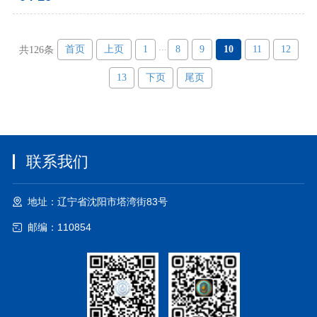
...
首页
上页
1
8
9
10
11
12
共126条
13
下页
尾页
联系我们
地址：辽宁省沈阳市塔湾街83号
邮编：110854